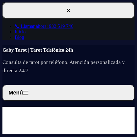
Saltar
al
contenido
📞 Llamar ahora: 932 519 746
Inicio
Blog
Gaby Tarot | Tarot Telefónico 24h
Consulta de tarot por teléfono. Atención personalizada y
directa 24/7
Menú
Gaby Tarot | Tarot Telefónico 24h
Consulta de tarot por teléfono. Atención personalizada y
directa 24/7