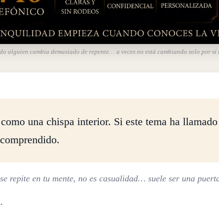
o alguien cambia demasiado de repente… a veces no está cambiando solo por sí
omo una chispa interior. Si este tema ha llamado 
 comprendido.
e repite en tu mente, no es casualidad… suele ser una puert
…