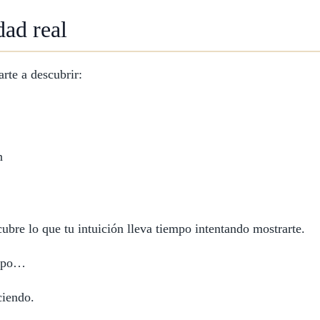
dad real
rte a descubrir:
n
ubre lo que tu intuición lleva tiempo intentando mostrarte.
empo…
ciendo.