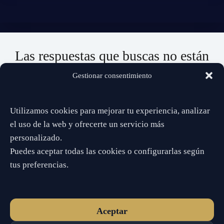
Las respuestas que buscas no están
lejos…
Gestionar consentimiento
Da el paso. Estoy aquí para ayudarte a ver con claridad.
Utilizamos cookies para mejorar tu experiencia, analizar
📞 932 519 746
el uso de la web y ofrecerte un servicio más
personalizado.
Puedes aceptar todas las cookies o configurarlas según
✔️ Directo
✔️ Privado
✔️ Sin esperas
tus preferencias.
Disponible ahora
Aceptar