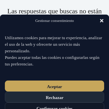
Las respuestas que buscas no están
lejos…
Gestionar consentimiento
Da el paso. Estoy aquí para ayudarte a ver con claridad.
Utilizamos cookies para mejorar tu experiencia, analizar
📞 932 519 746
el uso de la web y ofrecerte un servicio más
personalizado.
Puedes aceptar todas las cookies o configurarlas según
✔️ Directo
✔️ Privado
✔️ Sin esperas
tus preferencias.
Disponible ahora
Aceptar
Rechazar
© 2026 Gaby Tarot · Tarot telefónico 24h
Configurar cookies