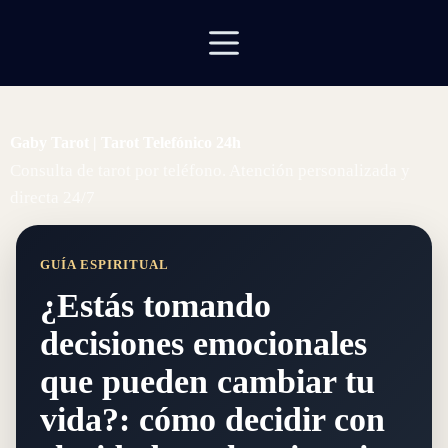
Saltar
al
contenido
Gaby Tarot | Tarot Telefónico 24h
Consulta de tarot por teléfono. Atención personalizada y
directa 24/7
GUÍA ESPIRITUAL
¿Estás tomando
decisiones emocionales
que pueden cambiar tu
vida?: cómo decidir con