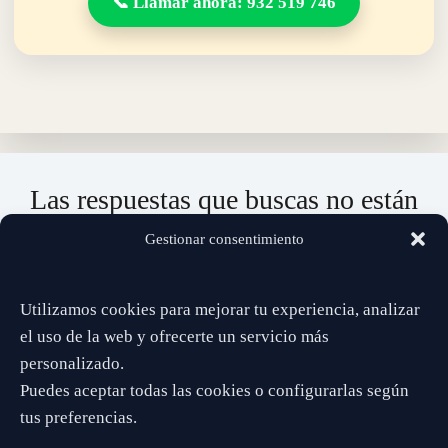
📞 Llamar ahora: 932 519 746
Las respuestas que buscas no están
lejos…
Gestionar consentimiento
Da el paso. Estoy aquí para ayudarte a ver con claridad.
Utilizamos cookies para mejorar tu experiencia, analizar
📞 932 519 746
el uso de la web y ofrecerte un servicio más
personalizado.
Puedes aceptar todas las cookies o configurarlas según
✔️ Directo
✔️ Privado
✔️ Sin esperas
tus preferencias.
Disponible ahora