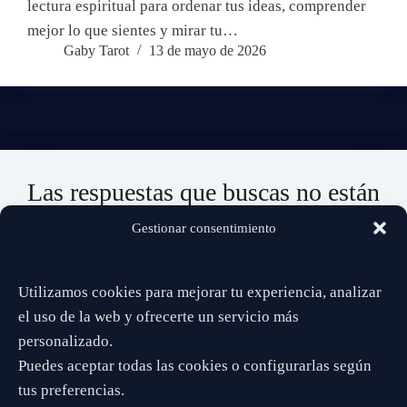
lectura espiritual para ordenar tus ideas, comprender
mejor lo que sientes y mirar tu…
Gaby Tarot
13 de mayo de 2026
Las respuestas que buscas no están
lejos…
Gestionar consentimiento
Da el paso. Estoy aquí para ayudarte a ver con claridad.
Utilizamos cookies para mejorar tu experiencia, analizar
📞 932 519 746
el uso de la web y ofrecerte un servicio más
personalizado.
Puedes aceptar todas las cookies o configurarlas según
✔️ Directo
✔️ Privado
✔️ Sin esperas
tus preferencias.
Disponible ahora