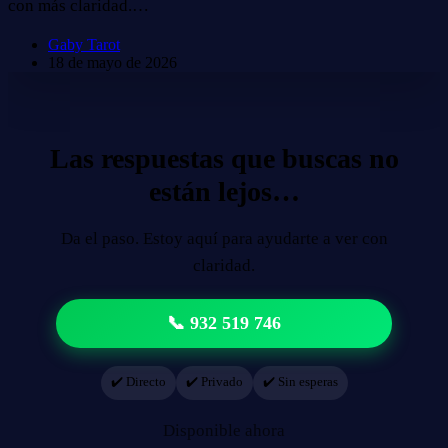
con más claridad.…
Gaby Tarot
18 de mayo de 2026
Las respuestas que buscas no
están lejos…
Da el paso. Estoy aquí para ayudarte a ver con
claridad.
📞 932 519 746
✔️ Directo
✔️ Privado
✔️ Sin esperas
Disponible ahora