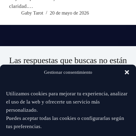
claridad.…
Gaby Tarot
20 de mayo de 2026
Las respuestas que buscas no están
lejos…
Gestionar consentimiento
Da el paso. Estoy aquí para ayudarte a ver con claridad.
Utilizamos cookies para mejorar tu experiencia, analizar
📞 932 519 746
el uso de la web y ofrecerte un servicio más
personalizado.
Puedes aceptar todas las cookies o configurarlas según
✔️ Directo
✔️ Privado
✔️ Sin esperas
tus preferencias.
Disponible ahora